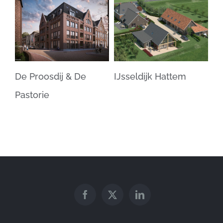
osdij & De
IJsseldijk Hattem
Boterbloem
ie
Apeldoorn