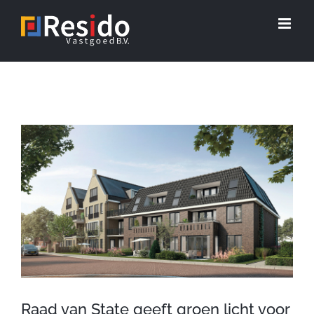
Ga
naar
inhoud
Bekijk
grotere
afbeelding
Raad van State geeft groen licht voor